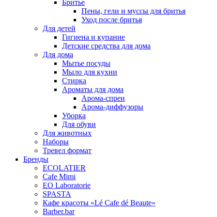
Бритье
Пены, гели и муссы для бритья
Уход после бритья
Для детей
Гигиена и купание
Детские средства для дома
Для дома
Мытье посуды
Мыло для кухни
Стирка
Ароматы для дома
Арома-спреи
Арома-диффузоры
Уборка
Для обуви
Для животных
Наборы
Тревел формат
Бренды
EСОLATIER
Cafe Mimi
EO Laboratorie
SPASTA
Кафе красоты «Lé Cafe dé Beaute»
Barber.bar