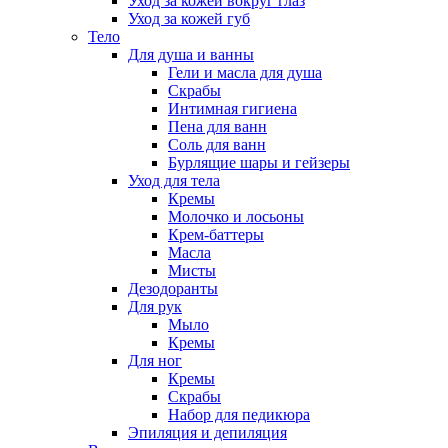
Уход за кожей вокруг глаз
Уход за кожей губ
Тело
Для душа и ванны
Гели и масла для душа
Скрабы
Интимная гигиена
Пена для ванн
Соль для ванн
Бурлящие шары и гейзеры
Уход для тела
Кремы
Молочко и лосьоны
Крем-баттеры
Масла
Мисты
Дезодоранты
Для рук
Мыло
Кремы
Для ног
Кремы
Скрабы
Набор для педикюра
Эпиляция и депиляция