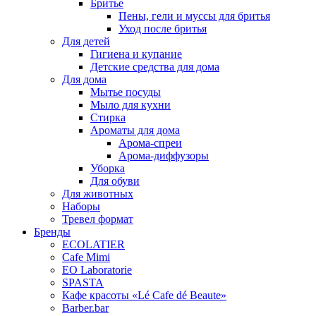
Бритье
Пены, гели и муссы для бритья
Уход после бритья
Для детей
Гигиена и купание
Детские средства для дома
Для дома
Мытье посуды
Мыло для кухни
Стирка
Ароматы для дома
Арома-спреи
Арома-диффузоры
Уборка
Для обуви
Для животных
Наборы
Тревел формат
Бренды
EСОLATIER
Cafe Mimi
EO Laboratorie
SPASTA
Кафе красоты «Lé Cafe dé Beaute»
Barber.bar