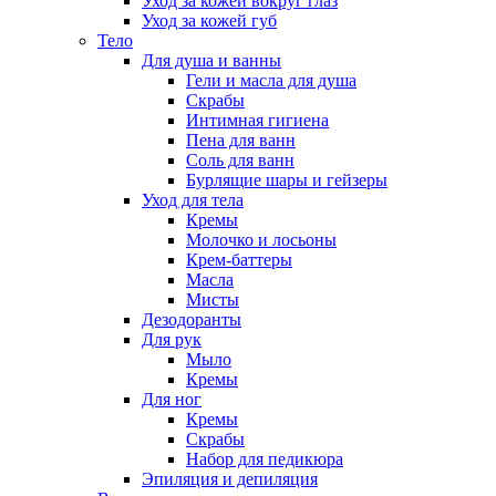
Уход за кожей вокруг глаз
Уход за кожей губ
Тело
Для душа и ванны
Гели и масла для душа
Скрабы
Интимная гигиена
Пена для ванн
Соль для ванн
Бурлящие шары и гейзеры
Уход для тела
Кремы
Молочко и лосьоны
Крем-баттеры
Масла
Мисты
Дезодоранты
Для рук
Мыло
Кремы
Для ног
Кремы
Скрабы
Набор для педикюра
Эпиляция и депиляция