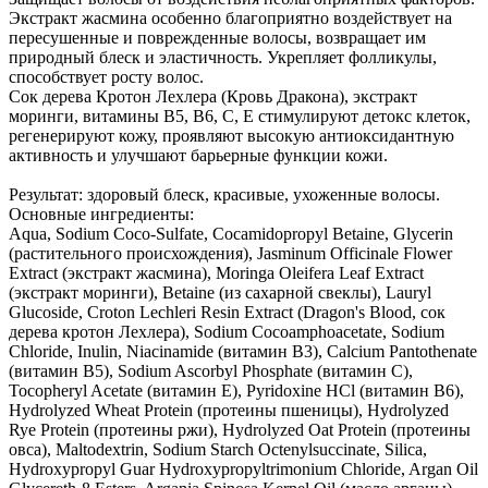
Экстракт жасмина особенно благоприятно воздействует на
пересушенные и поврежденные волосы, возвращает им
природный блеск и эластичность. Укрепляет фолликулы,
способствует росту волос.
Сок дерева Кротон Лехлера (Кровь Дракона), экстракт
моринги, витамины В5, В6, С, Е стимулируют детокс клеток,
регенерируют кожу, проявляют высокую антиоксидантную
активность и улучшают барьерные функции кожи.
Результат: здоровый блеск, красивые, ухоженные волосы.
Основные ингредиенты:
Aqua, Sodium Coco-Sulfate, Cocamidopropyl Betaine, Glycerin
(растительного происхождения), Jasminum Officinale Flower
Extract (экстракт жасмина), Moringa Oleifera Leaf Extract
(экстракт моринги), Betaine (из сахарной свеклы), Lauryl
Glucoside, Croton Lechleri Resin Extract (Dragon's Blood, сок
дерева кротон Лехлера), Sodium Cocoamphoacetate, Sodium
Chloride, Inulin, Niacinamide (витамин В3), Calcium Pantothenate
(витамин В5), Sodium Ascorbyl Phosphate (витамин С),
Tocopheryl Acetate (витамин Е), Pyridoxine HCl (витамин В6),
Hydrolyzed Wheat Protein (протеины пшеницы), Hydrolyzed
Rye Protein (протеины ржи), Hydrolyzed Oat Protein (протеины
овса), Maltodextrin, Sodium Starch Octenylsuccinate, Silica,
Hydroxypropyl Guar Hydroxypropyltrimonium Chloride, Argan Oil