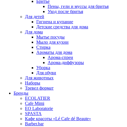
Бритье
Пены, гели и муссы для бритья
Уход после бритья
Для детей
Гигиена и купание
Детские средства для дома
Для дома
Мытье посуды
Мыло для кухни
Стирка
Ароматы для дома
Арома-спреи
Арома-диффузоры
Уборка
Для обуви
Для животных
Наборы
Тревел формат
Бренды
EСОLATIER
Cafe Mimi
EO Laboratorie
SPASTA
Кафе красоты «Lé Cafe dé Beaute»
Barber.bar