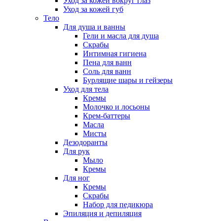
Уход за кожей вокруг глаз
Уход за кожей губ
Тело
Для душа и ванны
Гели и масла для душа
Скрабы
Интимная гигиена
Пена для ванн
Соль для ванн
Бурлящие шары и гейзеры
Уход для тела
Кремы
Молочко и лосьоны
Крем-баттеры
Масла
Мисты
Дезодоранты
Для рук
Мыло
Кремы
Для ног
Кремы
Скрабы
Набор для педикюра
Эпиляция и депиляция