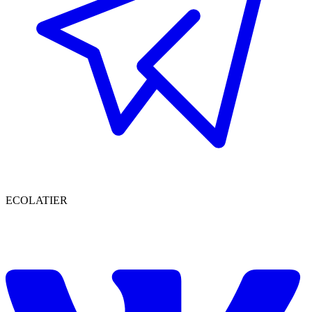
EСОLATIER