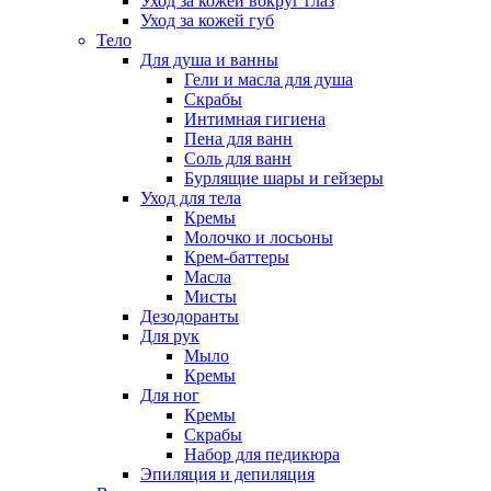
Уход за кожей вокруг глаз
Уход за кожей губ
Тело
Для душа и ванны
Гели и масла для душа
Скрабы
Интимная гигиена
Пена для ванн
Соль для ванн
Бурлящие шары и гейзеры
Уход для тела
Кремы
Молочко и лосьоны
Крем-баттеры
Масла
Мисты
Дезодоранты
Для рук
Мыло
Кремы
Для ног
Кремы
Скрабы
Набор для педикюра
Эпиляция и депиляция