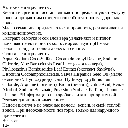
Активные ингредиенты:
Биотин и аргинин восстанавливают поврежденную структуру
волос и придают им силу, что способствует росту здоровых
волос.
Масло семян чиа придает волосам прочность, разглаживает и
кондиционирует их.
Экстракт бамбука и сок алоэ вера увлажняют и питают,
повышают эластичность волос, нормализуют рН кожи
головы, придают волосам блеск и сияние.
Основные ингредиенты:
Aqua, Sodium Coco-Sulfate, Cocamidopropyl Betaine, Sodium
Chloride, Aloe Barbadensis Leaf Juice (сок алоэ вера),
Phyllostachys Bambusoides Leaf Extract (экстракт бамбука),
Disodium Cocoamphodiacetate, Salvia Hispanica Seed Oil (масло
семян чиа), Hydroxypropyl Guar Hydroxypropyltrimonium
Chloride, Arginine (аргинин), Biotin (биотин), Citric Acid, Benzyl
Alcohol, Sodium Benzoate, Potassium Sorbate, Parfum, Limonene,
Linalool. *Информацию на коробке считать приоритетной.
Рекомендации по применению:
Нанеси шампунь на влажные волосы, вспень и смой теплой
водой. При необходимости повтори. Только для наружного
применения.
Возраст
14+