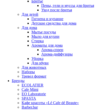
Бритье
Пены, гели и муссы для бритья
Уход после бритья
Для детей
Гигиена и купание
Детские средства для дома
Для дома
Мытье посуды
Мыло для кухни
Стирка
Ароматы для дома
Арома-спреи
Арома-диффузоры
Уборка
Для обуви
Для животных
Наборы
Тревел формат
Бренды
EСОLATIER
Cafe Mimi
EO Laboratorie
SPASTA
Кафе красоты «Lé Cafe dé Beaute»
Barber.bar