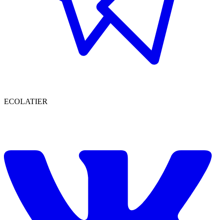
EСОLATIER