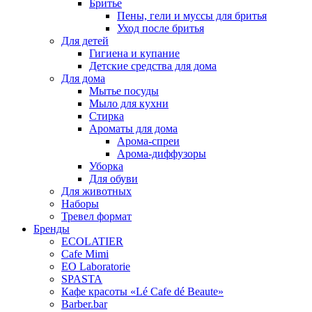
Бритье
Пены, гели и муссы для бритья
Уход после бритья
Для детей
Гигиена и купание
Детские средства для дома
Для дома
Мытье посуды
Мыло для кухни
Стирка
Ароматы для дома
Арома-спреи
Арома-диффузоры
Уборка
Для обуви
Для животных
Наборы
Тревел формат
Бренды
EСОLATIER
Cafe Mimi
EO Laboratorie
SPASTA
Кафе красоты «Lé Cafe dé Beaute»
Barber.bar