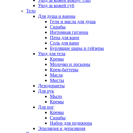
Уход за кожей вокруг глаз
Уход за кожей губ
Тело
Для душа и ванны
Гели и масла для душа
Скрабы
Интимная гигиена
Пена для ванн
Соль для ванн
Бурлящие шары и гейзеры
Уход для тела
Кремы
Молочко и лосьоны
Крем-баттеры
Масла
Мисты
Дезодоранты
Для рук
Мыло
Кремы
Для ног
Кремы
Скрабы
Набор для педикюра
Эпиляция и депиляция